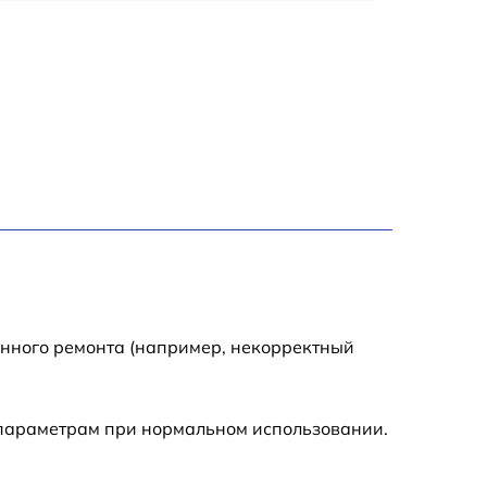
3500 р
3900 р
3800 р
3300 р
2300 р
2200 р
енного ремонта (например, некорректный
2500 р
 параметрам при нормальном использовании.
2200 р