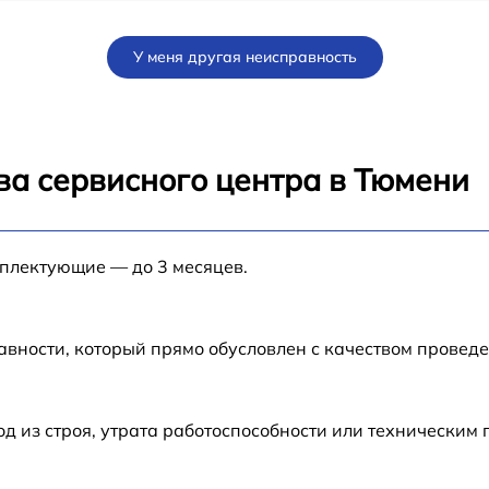
от 60 мин
У меня другая неисправность
от 60 мин
от 60 мин
ва сервисного центра в Тюмени
от 60 мин
мплектующие — до 3 месяцев.
от 60 мин
от 60 мин
авности, который прямо обусловлен с качеством провед
от 60 мин
 из строя, утрата работоспособности или техническим
от 60 мин