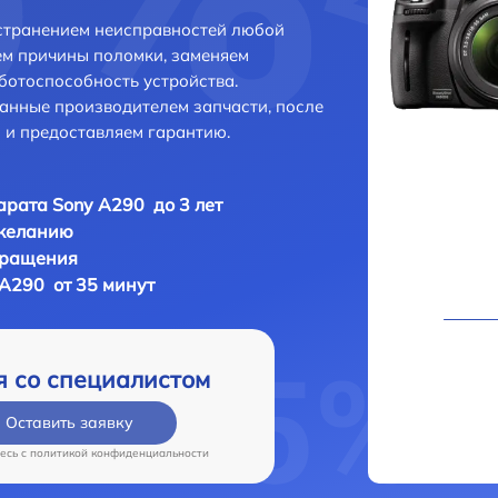
устранением неисправностей любой
ем причины поломки, заменяем
ботоспособность устройства.
анные производителем запчасти, после
 и предоставляем гарантию.
рата Sony A290 до 3 лет
 желанию
бращения
A290 от 35 минут
я со специалистом
Оставить заявку
есь c
политикой конфиденциальности