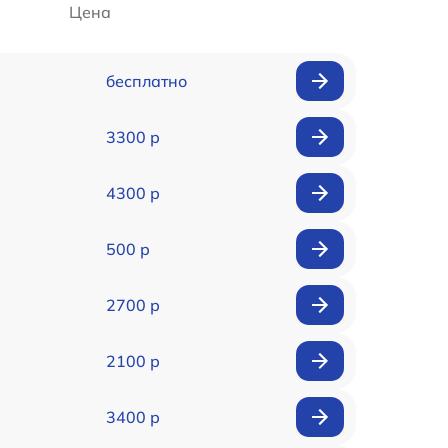
Цена
бесплатно
3300 р
4300 р
500 р
2700 р
2100 р
3400 р