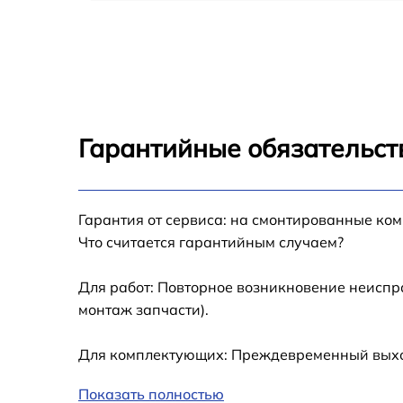
Чистка CCD/CMOS матрицы Sony A290
Устранение битых пикселей на CCD/CMOS
матрице Sony A290
Замена платы отсека карты памяти Sony
A290
Гарантийные обязательст
Замена материнской платы Sony A290
Гарантия от сервиса: на смонтированные ко
Замена затвора Sony A290
Что считается гарантийным случаем?
Замена корпуса Sony A290
Для работ: Повторное возникновение неиспр
монтаж запчасти).
Замена контроллера питания Sony A290
Для комплектующих: Преждевременный выход
Замена дисплея (экрана) Sony A290
Показать полностью