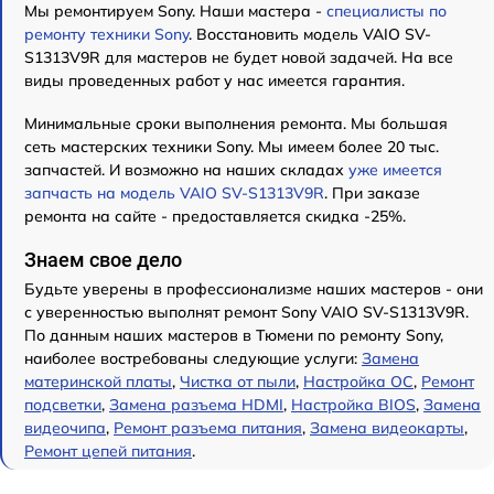
Мы ремонтируем Sony. Наши мастера -
специалисты по
ремонту техники Sony
. Восстановить модель VAIO SV-
S1313V9R для мастеров не будет новой задачей. На все
виды проведенных работ у нас имеется гарантия.
Минимальные сроки выполнения ремонта. Мы большая
сеть мастерских техники Sony. Мы имеем более 20 тыс.
запчастей. И возможно на наших складах
уже имеется
запчасть на модель VAIO SV-S1313V9R
. При заказе
ремонта на сайте - предоставляется скидка -25%.
Знаем свое дело
Будьте уверены в профессионализме наших мастеров - они
с уверенностью выполнят ремонт Sony VAIO SV-S1313V9R.
По данным наших мастеров в Тюмени по ремонту Sony,
наиболее востребованы следующие услуги:
Замена
материнской платы
,
Чистка от пыли
,
Настройка ОС
,
Ремонт
подсветки
,
Замена разъема HDMI
,
Настройка BIOS
,
Замена
видеочипа
,
Ремонт разъема питания
,
Замена видеокарты
,
Ремонт цепей питания
.