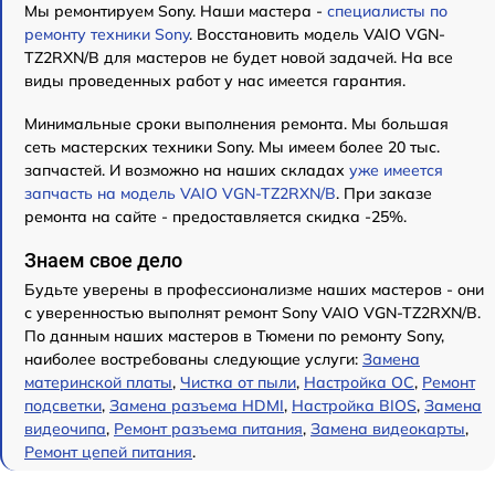
Мы ремонтируем Sony. Наши мастера -
специалисты по
ремонту техники Sony
. Восстановить модель VAIO VGN-
TZ2RXN/B для мастеров не будет новой задачей. На все
виды проведенных работ у нас имеется гарантия.
Минимальные сроки выполнения ремонта. Мы большая
сеть мастерских техники Sony. Мы имеем более 20 тыс.
запчастей. И возможно на наших складах
уже имеется
запчасть на модель VAIO VGN-TZ2RXN/B
. При заказе
ремонта на сайте - предоставляется скидка -25%.
Знаем свое дело
Будьте уверены в профессионализме наших мастеров - они
с уверенностью выполнят ремонт Sony VAIO VGN-TZ2RXN/B.
По данным наших мастеров в Тюмени по ремонту Sony,
наиболее востребованы следующие услуги:
Замена
материнской платы
,
Чистка от пыли
,
Настройка ОС
,
Ремонт
подсветки
,
Замена разъема HDMI
,
Настройка BIOS
,
Замена
видеочипа
,
Ремонт разъема питания
,
Замена видеокарты
,
Ремонт цепей питания
.