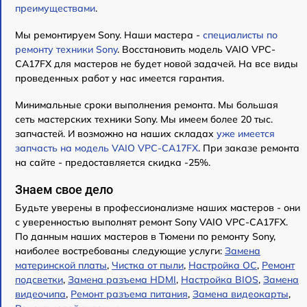
преимуществами
.
Мы ремонтируем Sony. Наши мастера -
специалисты по
ремонту техники Sony
. Восстановить модель VAIO VPC-
CA17FX для мастеров не будет новой задачей. На все виды
проведенных работ у нас имеется гарантия.
Минимальные сроки выполнения ремонта. Мы большая
сеть мастерских техники Sony. Мы имеем более 20 тыс.
запчастей. И возможно на наших складах
уже имеется
запчасть на модель VAIO VPC-CA17FX
. При заказе ремонта
на сайте - предоставляется скидка -25%.
Знаем свое дело
Будьте уверены в профессионализме наших мастеров - они
с уверенностью выполнят ремонт Sony VAIO VPC-CA17FX.
По данным наших мастеров в Тюмени по ремонту Sony,
наиболее востребованы следующие услуги:
Замена
материнской платы
,
Чистка от пыли
,
Настройка ОС
,
Ремонт
подсветки
,
Замена разъема HDMI
,
Настройка BIOS
,
Замена
видеочипа
,
Ремонт разъема питания
,
Замена видеокарты
,