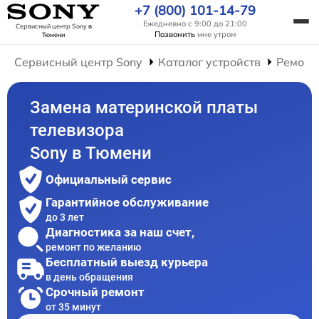
+7 (800) 101-14-79
Ежедневно с 9:00 до 21:00
Сервисный центр Sony
в
Позвонить
мне утром
Тюмени
Сервисный центр Sony
Каталог устройств
Ремонт
Замена материнской платы
телевизора
Sony в Тюмени
Официальный сервис
Гарантийное обслуживание
до 3 лет
Диагностика за наш счет,
ремонт по желанию
Бесплатный выезд курьера
в день обращения
Срочный ремонт
от 35 минут