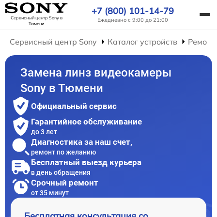
+7 (800) 101-14-79
Сервисный центр Sony
в
Ежедневно с 9:00 до 21:00
Тюмени
Сервисный центр Sony
Каталог устройств
Ремонт
Замена линз видеокамеры
Sony в Тюмени
Официальный сервис
Гарантийное обслуживание
до 3 лет
Диагностика за наш счет,
ремонт по желанию
Бесплатный выезд курьера
в день обращения
Срочный ремонт
от 35 минут
Бесплатная консультация со